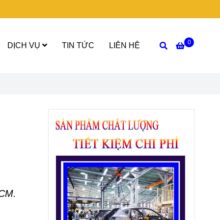
0
DỊCH VỤ
TIN TỨC
LIÊN HỆ
HCM.