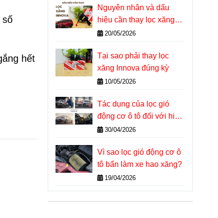
Nguyên nhân và dấu
 số
hiệu cần thay lọc xăng
Innova
20/05/2026
Tại sao phải thay lọc
gắng hết
xăng Innova đúng kỳ
10/05/2026
Tác dụng của lọc gió
động cơ ô tô đối với hiệu
suất và tuổi thọ máy
30/04/2026
Vì sao lọc gió động cơ ô
tô bẩn làm xe hao xăng?
19/04/2026