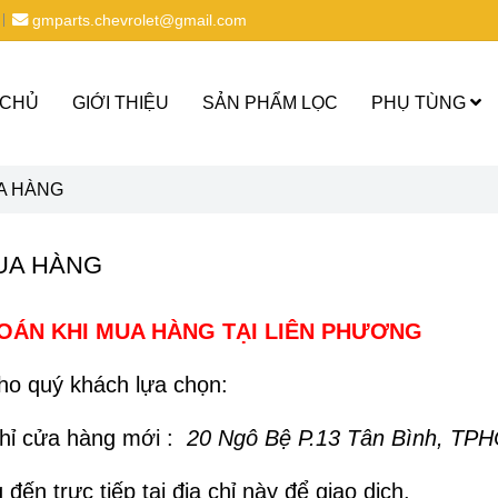
gmparts.chevrolet@gmail.com
 CHỦ
GIỚI THIỆU
SẢN PHẨM LỌC
PHỤ TÙNG
A HÀNG
UA HÀNG
ÁN KHI MUA HÀNG TẠI LIÊN PHƯƠNG
ho quý khách lựa chọn:
 chỉ cửa hàng mới :
20 Ngô Bệ P.13 Tân Bình, TP
ến trực tiếp tại địa chỉ này để giao dịch.