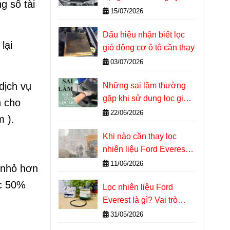
g số tài
thuật tại nhà
15/07/2026
Dấu hiệu nhận biết lọc
lại
gió động cơ ô tô cần thay
03/07/2026
dịch vụ
Những sai lầm thường
gặp khi sử dụng lọc gió
n cho
động cơ ô tô
22/06/2026
m ).
Khi nào cần thay lọc
nhiên liệu Ford Everest?
Dấu hiệu nhận biết chính
11/06/2026
g nhỏ hơn
xác
ớc 50%
Lọc nhiên liệu Ford
Everest là gì? Vai trò
quan trọng với động cơ
31/05/2026
Diesel