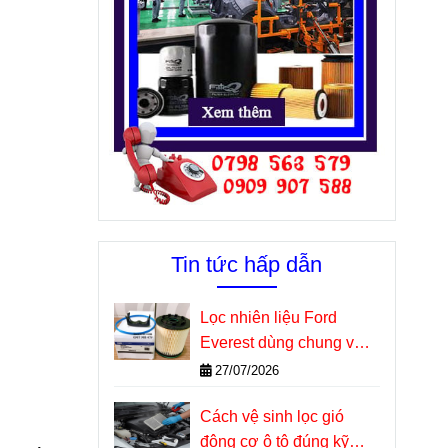
Tin tức hấp dẫn
Lọc nhiên liệu Ford
Everest dùng chung với
những dòng xe nào?
27/07/2026
Cách vệ sinh lọc gió
động cơ ô tô đúng kỹ