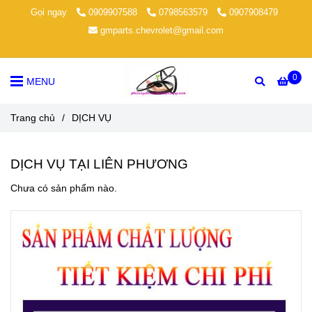
Gọi ngay
0909907588
0798563579
0907908479
gmparts.chevrolet@gmail.com
0
MENU
Trang chủ
/
DỊCH VỤ
DỊCH VỤ TẠI LIÊN PHƯƠNG
Chưa có sản phẩm nào.