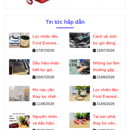
Tin tức hấp dẫn
Lọc nhiên liệu
Cách vệ sinh
Ford Everest
lọc gió động cơ
dùng chung
ô tô đúng kỹ
27/07/2026
15/07/2026
với những
thuật tại nhà
dòng xe nào?
Dấu hiệu nhận
Những sai lầm
biết lọc gió
thường gặp khi
động cơ ô tô
sử dụng lọc gió
03/07/2026
22/06/2026
cần thay
động cơ ô tô
Khi nào cần
Lọc nhiên liệu
thay lọc nhiên
Ford Everest là
liệu Ford
gì? Vai trò
11/06/2026
31/05/2026
Everest? Dấu
quan trọng với
hiệu nhận biết
Nguyên nhân
động cơ Diesel
Tại sao phải
chính xác
và dấu hiệu
thay lọc xăng
cần thay lọc
Innova đúng kỳ