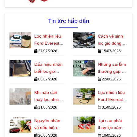
Tin tức hấp dẫn
Lọc nhiên liệu
Cách vệ sinh
Ford Everest
lọc gió động cơ
dùng chung
ô tô đúng kỹ
27/07/2026
15/07/2026
với những
thuật tại nhà
dòng xe nào?
Dấu hiệu nhận
Những sai lầm
biết lọc gió
thường gặp khi
động cơ ô tô
sử dụng lọc gió
03/07/2026
22/06/2026
cần thay
động cơ ô tô
Khi nào cần
Lọc nhiên liệu
thay lọc nhiên
Ford Everest là
liệu Ford
gì? Vai trò
11/06/2026
31/05/2026
Everest? Dấu
quan trọng với
hiệu nhận biết
Nguyên nhân
động cơ Diesel
Tại sao phải
chính xác
và dấu hiệu
thay lọc xăng
cần thay lọc
Innova đúng kỳ
20/05/2026
10/05/2026