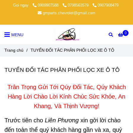
Gọi ngay
0909907588
0798563579
0907908479
gmparts.chevrolet@gmail.com
0
MENU
Trang chủ
/
TUYỂN ĐỐI TÁC PHÂN PHỐI LỌC XE Ô TÔ
TUYỂN ĐỐI TÁC PHÂN PHỐI LỌC XE Ô TÔ
Trân Trọng Gửi Tới Qúy Đối Tác, Qúy Khách
Hàng Lời Chào Lời Kính Chúc Sức Khỏe, An
Khang, Và Thịnh Vượng!
Trước tiên cho
Liên Phương
xin gởi lời chào
đến toàn thể quý khách hàng gần và xa, quý