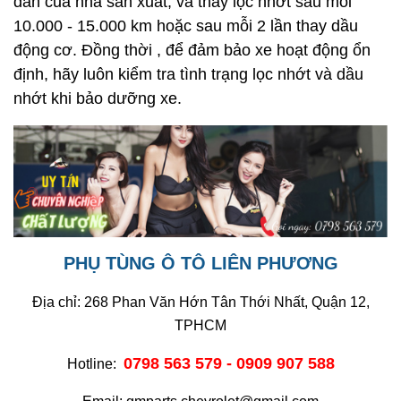
dẫn của nhà sản xuất, và thay lọc nhớt sau mỗi
10.000 - 15.000 km hoặc sau mỗi 2 lần thay dầu
động cơ. Đồng thời , để đảm bảo xe hoạt động ổn
định, hãy luôn kiểm tra tình trạng lọc nhớt và dầu
nhớt khi bảo dưỡng xe.
PHỤ TÙNG Ô TÔ LIÊN PHƯƠNG
Địa chỉ: 268 Phan Văn Hớn Tân Thới Nhất, Quận 12,
TPHCM
0798 563 579 - 0909 907 588
Hotline: