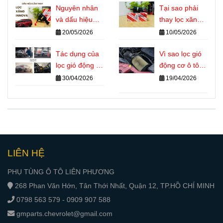
hiệu nhận biết
Nguyên nhân
động cơ Diesel
Tại sao phải
chính xác
và dấu hiệu
thay lọc xăng
cần thay lọc
Innova đúng kỳ
20/05/2026
10/05/2026
xăng Innova
Tác dụng của
Vì sao lọc gió
lọc gió động cơ
động cơ ô tô
ô tô đối với
bẩn làm xe
30/04/2026
19/04/2026
hiệu suất và
hao xăng?
tuổi thọ máy
LIÊN HỆ
PHỤ TÙNG Ô TÔ LIÊN PHƯƠNG
268 Phan Văn Hớn, Tân Thới Nhất, Quận 12, TP.HỒ CHÍ MINH
0798 563 579 - 0909 907 588
gmparts.chevrolet@gmail.com