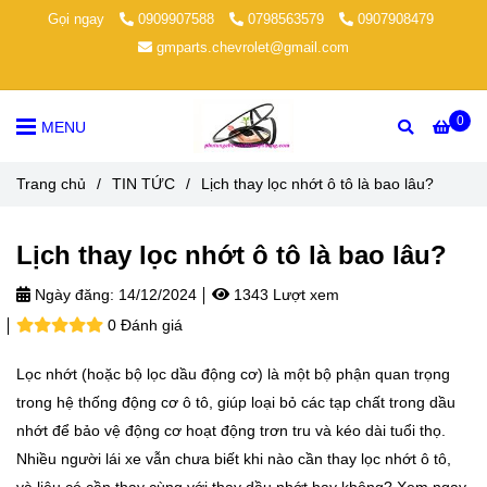
Gọi ngay
0909907588
0798563579
0907908479
gmparts.chevrolet@gmail.com
0
MENU
Trang chủ
/
TIN TỨC
/
Lịch thay lọc nhớt ô tô là bao lâu?
Lịch thay lọc nhớt ô tô là bao lâu?
Ngày đăng:
14/12/2024
1343 Lượt xem
0 Đánh giá
Lọc nhớt (hoặc bộ lọc dầu động cơ) là một bộ phận quan trọng
trong hệ thống động cơ ô tô, giúp loại bỏ các tạp chất trong dầu
nhớt để bảo vệ động cơ hoạt động trơn tru và kéo dài tuổi thọ.
Nhiều người lái xe vẫn chưa biết khi nào cần thay lọc nhớt ô tô,