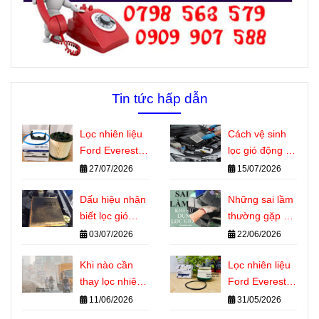
Tin tức hấp dẫn
Lọc nhiên liệu
Cách vệ sinh
Ford Everest
lọc gió động cơ
dùng chung
ô tô đúng kỹ
27/07/2026
15/07/2026
với những
thuật tại nhà
dòng xe nào?
Dấu hiệu nhận
Những sai lầm
biết lọc gió
thường gặp khi
động cơ ô tô
sử dụng lọc gió
03/07/2026
22/06/2026
cần thay
động cơ ô tô
Khi nào cần
Lọc nhiên liệu
thay lọc nhiên
Ford Everest là
liệu Ford
gì? Vai trò
11/06/2026
31/05/2026
Everest? Dấu
quan trọng với