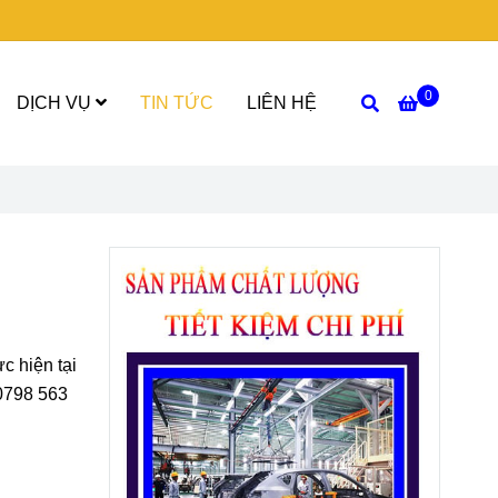
0
DỊCH VỤ
TIN TỨC
LIÊN HỆ
c hiện tại
 0798 563