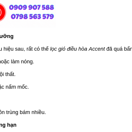
 dưỡng
hiệu sau, rất có thể
lọc gió điều hòa Accent
đã quá bẩn
 hoặc làm nóng.
i thất.
hoặc nấm mốc.
 côn trùng bám nhiều.
úng hạn