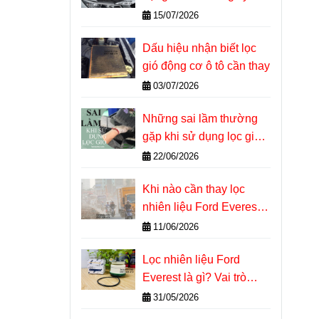
thuật tại nhà
15/07/2026
Dấu hiệu nhận biết lọc
gió động cơ ô tô cần thay
03/07/2026
Những sai lầm thường
gặp khi sử dụng lọc gió
động cơ ô tô
22/06/2026
Khi nào cần thay lọc
nhiên liệu Ford Everest?
Dấu hiệu nhận biết chính
11/06/2026
xác
Lọc nhiên liệu Ford
Everest là gì? Vai trò
quan trọng với động cơ
31/05/2026
Diesel