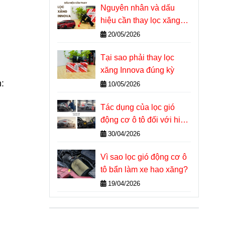
Nguyên nhân và dấu
hiệu cần thay lọc xăng
Innova
20/05/2026
Tại sao phải thay lọc
xăng Innova đúng kỳ
:
10/05/2026
Tác dụng của lọc gió
động cơ ô tô đối với hiệu
suất và tuổi thọ máy
30/04/2026
Vì sao lọc gió động cơ ô
tô bẩn làm xe hao xăng?
19/04/2026