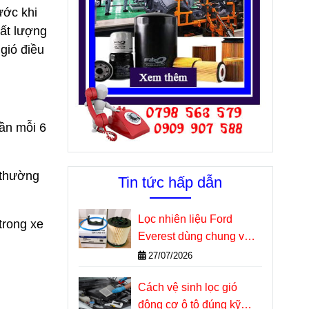
ước khi
hất lượng
gió điều
lần mỗi 6
 thường
Tin tức hấp dẫn
Lọc nhiên liệu Ford
trong xe
Everest dùng chung với
những dòng xe nào?
27/07/2026
Cách vệ sinh lọc gió
động cơ ô tô đúng kỹ