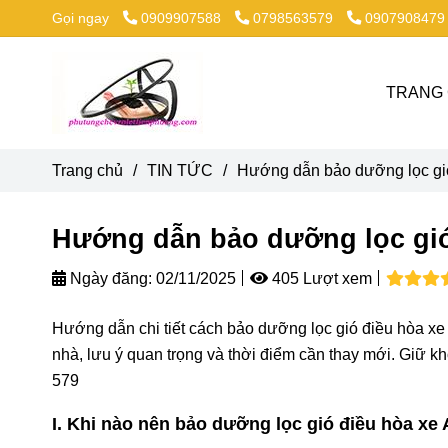
Gọi ngay
0909907588
0798563579
0907908479
TRANG
Trang chủ
/
TIN TỨC
/
Hướng dẫn bảo dưỡng lọc gió
Hướng dẫn bảo dưỡng lọc gió 
Ngày đăng:
02/11/2025
405 Lượt xem
Hướng dẫn chi tiết cách bảo dưỡng lọc gió điều hòa xe 
nhà, lưu ý quan trọng và thời điểm cần thay mới. Giữ kh
579
I. Khi nào nên bảo dưỡng lọc gió điều hòa xe