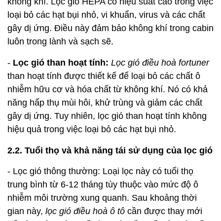
không khí. Lọc gió HEPA có hiệu suất cao trong việc
loại bỏ các hạt bụi nhỏ, vi khuẩn, virus và các chất
gây dị ứng. Điều này đảm bảo không khí trong cabin
luôn trong lành và sạch sẽ.
-
Lọc gió than hoạt tính:
Lọc gió điều hoà fortuner
than hoạt tính được thiết kế để loại bỏ các chất ô
nhiễm hữu cơ và hóa chất từ không khí. Nó có khả
năng hấp thụ mùi hôi, khử trùng và giảm các chất
gây dị ứng. Tuy nhiên, lọc gió than hoạt tính không
hiệu quả trong việc loại bỏ các hạt bụi nhỏ.
2.2. Tuổi thọ và khả năng tái sử dụng của lọc gió
- Lọc gió thông thường: Loại lọc này có tuổi thọ
trung bình từ 6-12 tháng tùy thuộc vào mức độ ô
nhiễm môi trường xung quanh. Sau khoảng thời
gian này,
lọc gió điều hoà ô tô
cần được thay mới