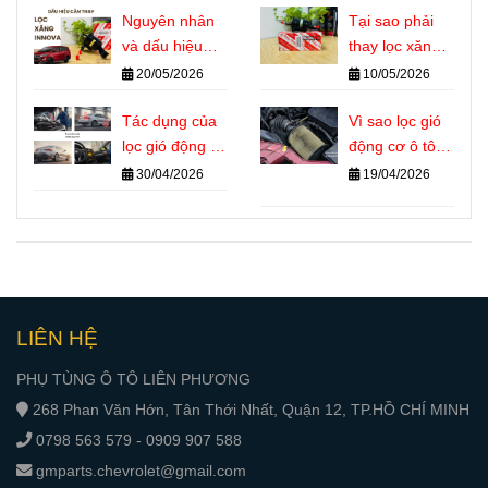
hiệu nhận biết
Nguyên nhân
động cơ Diesel
Tại sao phải
chính xác
và dấu hiệu
thay lọc xăng
cần thay lọc
Innova đúng kỳ
20/05/2026
10/05/2026
xăng Innova
Tác dụng của
Vì sao lọc gió
lọc gió động cơ
động cơ ô tô
ô tô đối với
bẩn làm xe
30/04/2026
19/04/2026
hiệu suất và
hao xăng?
tuổi thọ máy
LIÊN HỆ
PHỤ TÙNG Ô TÔ LIÊN PHƯƠNG
268 Phan Văn Hớn, Tân Thới Nhất, Quận 12, TP.HỒ CHÍ MINH
0798 563 579 - 0909 907 588
gmparts.chevrolet@gmail.com