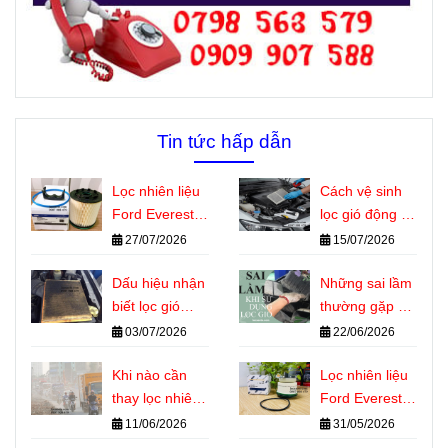
Tin tức hấp dẫn
Lọc nhiên liệu
Cách vệ sinh
Ford Everest
lọc gió động cơ
dùng chung
ô tô đúng kỹ
27/07/2026
15/07/2026
với những
thuật tại nhà
dòng xe nào?
Dấu hiệu nhận
Những sai lầm
biết lọc gió
thường gặp khi
động cơ ô tô
sử dụng lọc gió
03/07/2026
22/06/2026
cần thay
động cơ ô tô
Khi nào cần
Lọc nhiên liệu
thay lọc nhiên
Ford Everest là
liệu Ford
gì? Vai trò
11/06/2026
31/05/2026
Everest? Dấu
quan trọng với