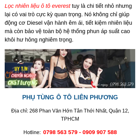
Lọc nhiên liệu ô tô everest
tuy là chi tiết nhỏ nhưng
lại có vai trò cực kỳ quan trọng. Nó không chỉ giúp
động cơ Diesel vận hành êm ái, tiết kiệm nhiên liệu
mà còn bảo vệ toàn bộ hệ thống phun áp suất cao
khỏi hư hỏng nghiêm trọng.
PHỤ TÙNG Ô TÔ LIÊN PHƯƠNG
Địa chỉ: 268 Phan Văn Hớn Tân Thới Nhất, Quận 12,
TPHCM
0798 563 579 - 0909 907 588
Hotline: