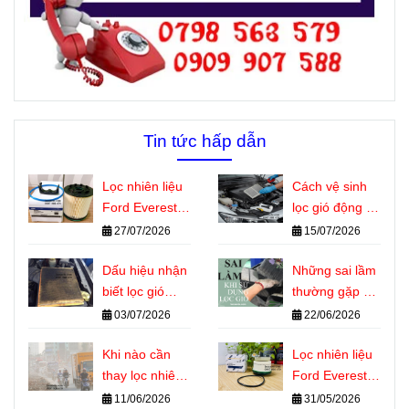
Tin tức hấp dẫn
Lọc nhiên liệu
Cách vệ sinh
Ford Everest
lọc gió động cơ
dùng chung
ô tô đúng kỹ
27/07/2026
15/07/2026
với những
thuật tại nhà
dòng xe nào?
Dấu hiệu nhận
Những sai lầm
biết lọc gió
thường gặp khi
động cơ ô tô
sử dụng lọc gió
03/07/2026
22/06/2026
cần thay
động cơ ô tô
Khi nào cần
Lọc nhiên liệu
thay lọc nhiên
Ford Everest là
liệu Ford
gì? Vai trò
11/06/2026
31/05/2026