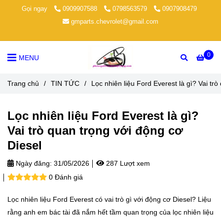
Gọi ngay
0909907588
0798563579
0907908479
gmparts.chevrolet@gmail.com
0
MENU
Trang chủ
/
TIN TỨC
/
Lọc nhiên liệu Ford Everest là gì? Vai tr
Lọc nhiên liệu Ford Everest là gì?
Vai trò quan trọng với động cơ
Diesel
Ngày đăng:
31/05/2026
287 Lượt xem
0 Đánh giá
Lọc nhiên liệu Ford Everest có vai trò gì với động cơ Diesel? Liệu
rằng anh em bác tài đã nắm hết tầm quan trọng của lọc nhiên liệu