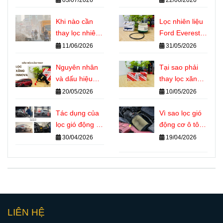
cần thay
động cơ ô tô
Khi nào cần
Lọc nhiên liệu
thay lọc nhiên
Ford Everest là
liệu Ford
gì? Vai trò
11/06/2026
31/05/2026
Everest? Dấu
quan trọng với
hiệu nhận biết
Nguyên nhân
động cơ Diesel
Tại sao phải
chính xác
và dấu hiệu
thay lọc xăng
cần thay lọc
Innova đúng kỳ
20/05/2026
10/05/2026
xăng Innova
Tác dụng của
Vì sao lọc gió
lọc gió động cơ
động cơ ô tô
ô tô đối với
bẩn làm xe
30/04/2026
19/04/2026
hiệu suất và
hao xăng?
tuổi thọ máy
LIÊN HỆ