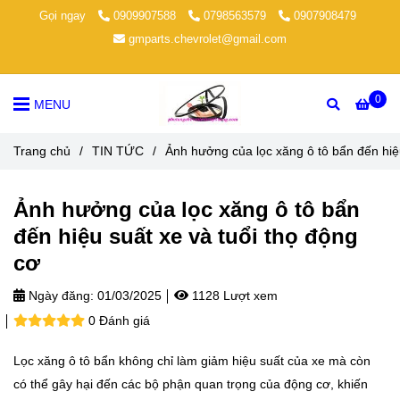
Gọi ngay
0909907588
0798563579
0907908479
gmparts.chevrolet@gmail.com
0
MENU
Trang chủ
/
TIN TỨC
/
Ảnh hưởng của lọc xăng ô tô bẩn đến hiệu
Ảnh hưởng của lọc xăng ô tô bẩn
đến hiệu suất xe và tuổi thọ động
cơ
Ngày đăng:
01/03/2025
1128 Lượt xem
0 Đánh giá
Lọc xăng ô tô bẩn không chỉ làm giảm hiệu suất của xe mà còn
có thể gây hại đến các bộ phận quan trọng của động cơ, khiến