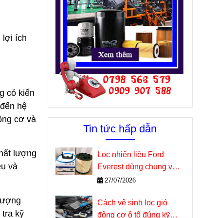
lợi ích
g có kiến
 đến hệ
ộng cơ và
Tin tức hấp dẫn
hất lượng
Lọc nhiên liệu Ford
ệu và
Everest dùng chung với
những dòng xe nào?
27/07/2026
 lượng
Cách vệ sinh lọc gió
tra kỹ
động cơ ô tô đúng kỹ