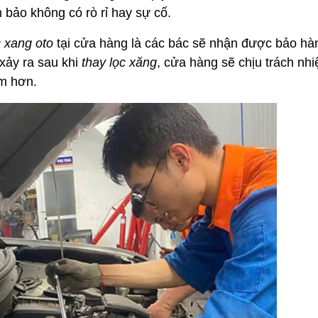
 bảo không có rò rỉ hay sự cố.
c xang oto
tại cửa hàng là các bác sẽ nhận được bảo hà
 xảy ra sau khi
thay lọc xăng
, cửa hàng sẽ chịu trách nh
âm hơn.