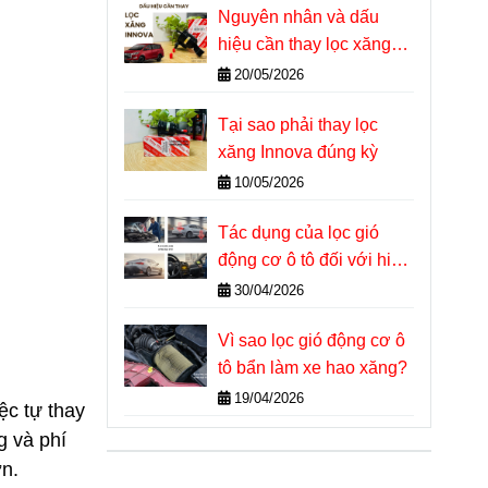
Nguyên nhân và dấu
hiệu cần thay lọc xăng
Innova
20/05/2026
Tại sao phải thay lọc
xăng Innova đúng kỳ
10/05/2026
Tác dụng của lọc gió
động cơ ô tô đối với hiệu
suất và tuổi thọ máy
30/04/2026
Vì sao lọc gió động cơ ô
tô bẩn làm xe hao xăng?
19/04/2026
iệc tự thay
g và phí
ơn.