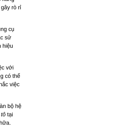
gây rò rỉ
ụng cụ
ặc sử
 hiệu
ệc với
ng có thể
hắc việc
oàn bộ hệ
 tô
tại
chữa.