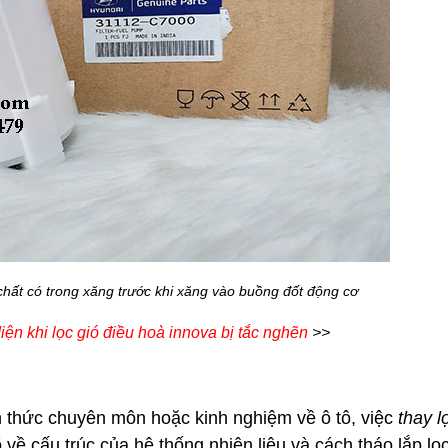
chất có trong xăng trước khi xăng vào buồng đốt động cơ
ện khi lọc gió điều hoà innova bị tắc nghẽn
>>
n thức chuyên môn hoặc kinh nghiệm về ô tô, việc
thay l
õ về cấu trúc của hệ thống nhiên liệu và cách tháo lắp lọ