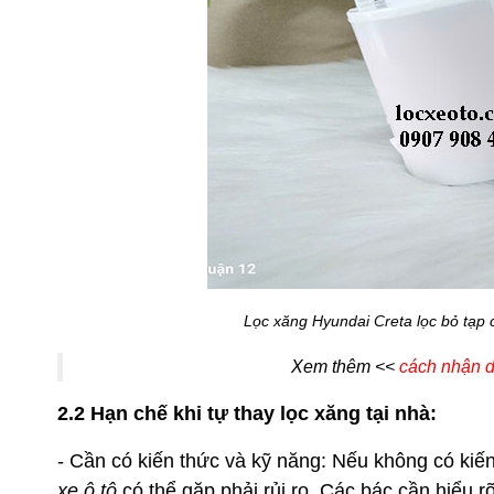
Lọc xăng Hyundai Creta lọc bỏ tạp 
Xem thêm <<
cách nhận di
2.2 Hạn chế khi tự thay lọc xăng tại nhà:
- Cần có kiến thức và kỹ năng: Nếu không có kiế
xe ô tô
có thể gặp phải rủi ro. Các bác cần hiểu r