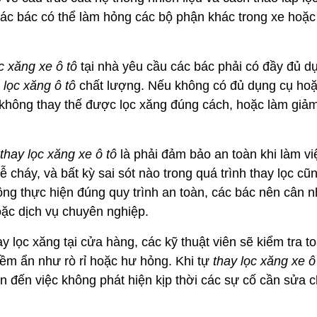
ác bác có thể làm hỏng các bộ phận khác trong xe hoặc 
c xăng xe ô tô
tại nhà yêu cầu các bác phải có đầy đủ d
à
lọc xăng ô tô
chất lượng. Nếu không có đủ dụng cụ ho
 không thay thế được lọc xăng đúng cách, hoặc làm giảm
thay lọc xăng xe ô tô
là phải đảm bảo an toàn khi làm vi
cháy, và bất kỳ sai sót nào trong quá trình thay lọc cũ
ông thực hiện đúng quy trình an toàn, các bác nên cân n
ặc dịch vụ chuyên nghiệp.
ay lọc xăng tại cửa hàng, các kỹ thuật viên sẽ kiểm tra t
tiềm ẩn như rò rỉ hoặc hư hỏng. Khi tự
thay lọc xăng xe ô
n đến việc không phát hiện kịp thời các sự cố cần sửa 