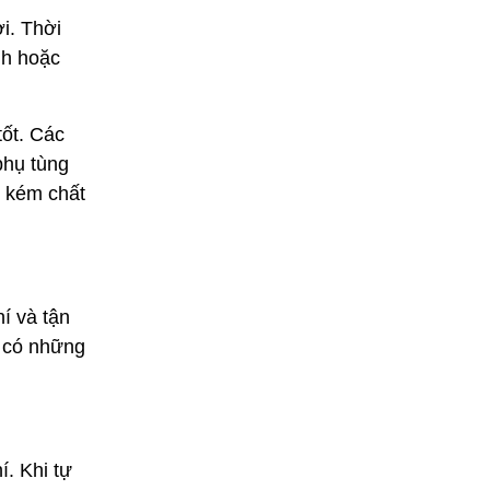
i. Thời
nh hoặc
tốt. Các
phụ tùng
g kém chất
í và tận
 có những
í. Khi tự