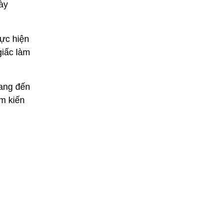
này
hực hiện
giấc làm
mang đến
êm kiến