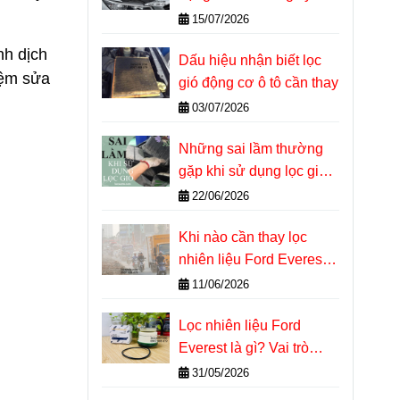
thuật tại nhà
15/07/2026
nh dịch
Dấu hiệu nhận biết lọc
iệm sửa
gió động cơ ô tô cần thay
03/07/2026
Những sai lầm thường
gặp khi sử dụng lọc gió
động cơ ô tô
22/06/2026
Khi nào cần thay lọc
nhiên liệu Ford Everest?
Dấu hiệu nhận biết chính
11/06/2026
xác
Lọc nhiên liệu Ford
Everest là gì? Vai trò
quan trọng với động cơ
31/05/2026
Diesel