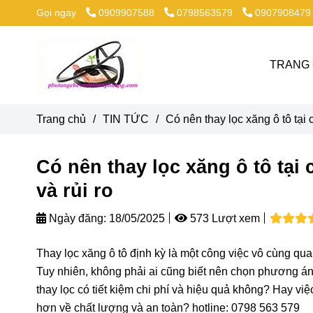
Gọi ngay
0909907588
0798563579
0907908479
TRANG
Trang chủ
/
TIN TỨC
/
Có nên thay lọc xăng ô tô tại 
Có nên thay lọc xăng ô tô tại
và rủi ro
Ngày đăng:
18/05/2025
573 Lượt xem
Thay lọc xăng ô tô định kỳ là một công việc vô cùng qu
Tuy nhiên, không phải ai cũng biết nên chọn phương án t
thay lọc có tiết kiệm chi phí và hiệu quả không? Hay v
hơn về chất lượng và an toàn? hotline: 0798 563 579