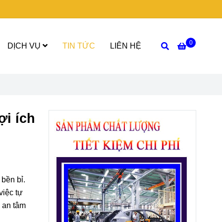
0
DỊCH VỤ
TIN TỨC
LIÊN HỆ
ợi ích
 bền bỉ.
việc tự
c an tâm