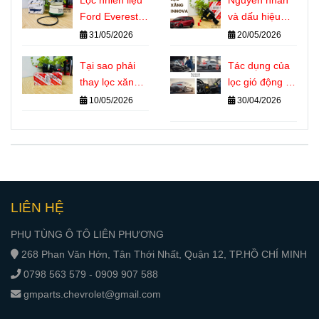
Lọc nhiên liệu
hiệu nhận biết
Nguyên nhân
Ford Everest là
chính xác
và dấu hiệu
gì? Vai trò
cần thay lọc
31/05/2026
20/05/2026
quan trọng với
xăng Innova
động cơ Diesel
Tại sao phải
Tác dụng của
thay lọc xăng
lọc gió động cơ
Innova đúng kỳ
ô tô đối với
10/05/2026
30/04/2026
hiệu suất và
tuổi thọ máy
LIÊN HỆ
PHỤ TÙNG Ô TÔ LIÊN PHƯƠNG
268 Phan Văn Hớn, Tân Thới Nhất, Quận 12, TP.HỒ CHÍ MINH
0798 563 579 - 0909 907 588
gmparts.chevrolet@gmail.com