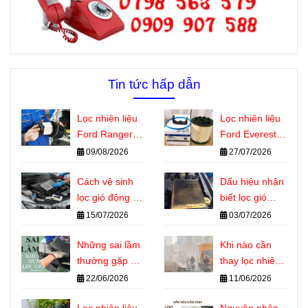
Tin tức hấp dẫn
Lọc nhiên liệu
Lọc nhiên liệu
Ford Ranger,
Ford Everest
Everest bị tắc
dùng chung
09/08/2026
27/07/2026
có nguy hiểm
với những
không?
Cách vệ sinh
dòng xe nào?
Dấu hiệu nhận
lọc gió động cơ
biết lọc gió
ô tô đúng kỹ
động cơ ô tô
15/07/2026
03/07/2026
thuật tại nhà
cần thay
Những sai lầm
Khi nào cần
thường gặp khi
thay lọc nhiên
sử dụng lọc gió
liệu Ford
22/06/2026
11/06/2026
động cơ ô tô
Everest? Dấu