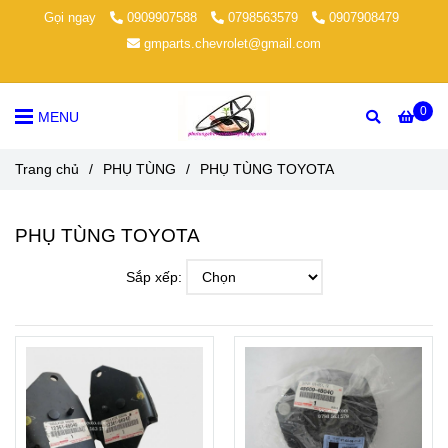
Gọi ngay
0909907588
0798563579
0907908479
gmparts.chevrolet@gmail.com
0
MENU
Trang chủ
/
PHỤ TÙNG
/
PHỤ TÙNG TOYOTA
PHỤ TÙNG TOYOTA
Sắp xếp: