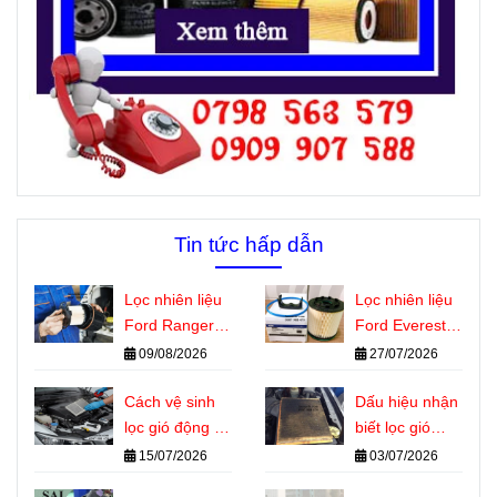
Tin tức hấp dẫn
Lọc nhiên liệu
Lọc nhiên liệu
Ford Ranger,
Ford Everest
Everest bị tắc
dùng chung
09/08/2026
27/07/2026
có nguy hiểm
với những
không?
Cách vệ sinh
dòng xe nào?
Dấu hiệu nhận
lọc gió động cơ
biết lọc gió
ô tô đúng kỹ
động cơ ô tô
15/07/2026
03/07/2026
thuật tại nhà
cần thay