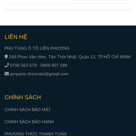
tuổi thọ máy
LIÊN HỆ
PHỤ TÙNG Ô TÔ LIÊN PHƯƠNG
268 Phan Văn Hớn, Tân Thới Nhất, Quận 12, TP.HỒ CHÍ MINH
0798 563 579 - 0909 907 588
gmparts.chevrolet@gmail.com
CHÍNH SÁCH
CHÍNH SÁCH BẢO MẬT
CHÍNH SÁCH BẢO HÀNH
PHƯƠNG THỨC THANH TOÁN