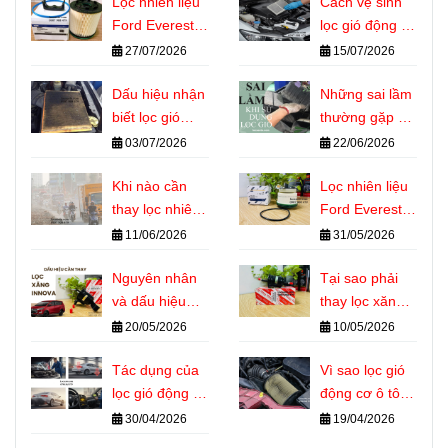
Lọc nhiên liệu
Cách vệ sinh
Ford Everest
lọc gió động cơ
dùng chung
ô tô đúng kỹ
27/07/2026
15/07/2026
với những
thuật tại nhà
dòng xe nào?
Dấu hiệu nhận
Những sai lầm
biết lọc gió
thường gặp khi
động cơ ô tô
sử dụng lọc gió
03/07/2026
22/06/2026
cần thay
động cơ ô tô
Khi nào cần
Lọc nhiên liệu
thay lọc nhiên
Ford Everest là
liệu Ford
gì? Vai trò
11/06/2026
31/05/2026
Everest? Dấu
quan trọng với
hiệu nhận biết
Nguyên nhân
động cơ Diesel
Tại sao phải
chính xác
và dấu hiệu
thay lọc xăng
cần thay lọc
Innova đúng kỳ
20/05/2026
10/05/2026
xăng Innova
Tác dụng của
Vì sao lọc gió
lọc gió động cơ
động cơ ô tô
ô tô đối với
bẩn làm xe
30/04/2026
19/04/2026
hiệu suất và
hao xăng?