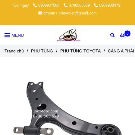
Gọi ngay
0909907588
0798563579
0907908479
gmparts.chevrolet@gmail.com
0
MENU
Trang chủ
/
PHỤ TÙNG
/
PHỤ TÙNG TOYOTA
/
CÀNG A PHẢ