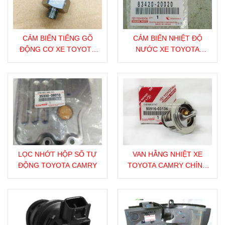
CẢM BIẾN TIẾNG GÕ
CẢM BIẾN NHIỆT ĐỘ
ĐỘNG CƠ XE TOYOTA
NƯỚC XE TOYOTA
CAMRY
CAMRY CHÍNH HÃNG
LỌC NHỚT HỘP SỐ TỰ
VAN HẰNG NHIỆT XE
ĐỘNG TOYOTA CAMRY
TOYOTA CAMRY CHÍNH
HÃNG