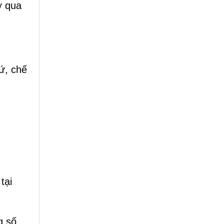
ợ qua
ứ, chế
tại
g số