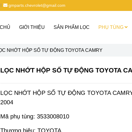
gmparts.chevrolet@gmail.com
 CHỦ
GIỚI THIỆU
SẢN PHẨM LỌC
PHỤ TÙNG
ỌC NHỚT HỘP SỐ TỰ ĐỘNG TOYOTA CAMRY
LỌC NHỚT HỘP SỐ TỰ ĐỘNG TOYOTA C
LỌC NHỚT HỘP SỐ TỰ ĐỘNG TOYOTA CAMRY
2004
Mã phụ tùng: 3533008010
Thương hiệu: TOYOTA