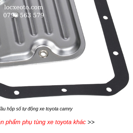
ầu hộp số tự động xe toyota camry
n phẩm phụ tùng xe toyota khác
>>