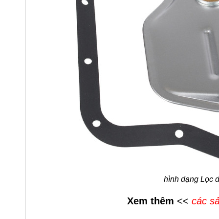
hình dạng Lọc d
Xem thêm
<<
các sả