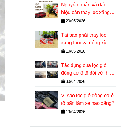
Nguyên nhân và dấu
hiệu cần thay lọc xăng
Innova
20/05/2026
Tại sao phải thay lọc
xăng Innova đúng kỳ
10/05/2026
Tác dụng của lọc gió
động cơ ô tô đối với hiệu
suất và tuổi thọ máy
30/04/2026
Vì sao lọc gió động cơ ô
tô bẩn làm xe hao xăng?
19/04/2026