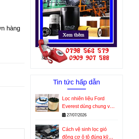
ơn hàng
Tin tức hấp dẫn
Lọc nhiên liệu Ford
Everest dùng chung với
những dòng xe nào?
27/07/2026
Cách vệ sinh lọc gió
động cơ ô tô đúng kỹ