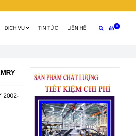
0
DỊCH VỤ
TIN TỨC
LIÊN HỆ
AMRY
 2002-