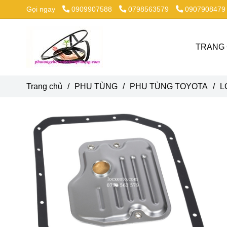
Gọi ngay
0909907588
0798563579
0907908479
TRANG
Trang chủ
/
PHỤ TÙNG
/
PHỤ TÙNG TOYOTA
/
L