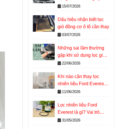
thuật tại nhà
15/07/2026
Dấu hiệu nhận biết lọc
gió động cơ ô tô cần thay
03/07/2026
Những sai lầm thường
gặp khi sử dụng lọc gió
động cơ ô tô
22/06/2026
Khi nào cần thay lọc
nhiên liệu Ford Everest?
Dấu hiệu nhận biết chính
11/06/2026
xác
Lọc nhiên liệu Ford
Everest là gì? Vai trò
quan trọng với động cơ
31/05/2026
Diesel