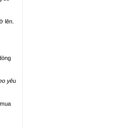
ở lên.
 dòng
eo yêu
c mua