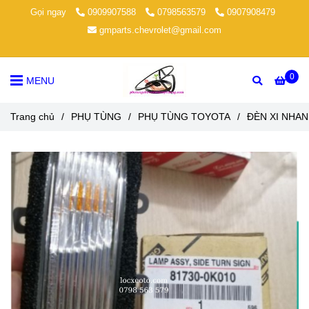
Gọi ngay
0909907588
0798563579
0907908479
gmparts.chevrolet@gmail.com
0
MENU
Trang chủ
/
PHỤ TÙNG
/
PHỤ TÙNG TOYOTA
/
ĐÈN XI NHAN