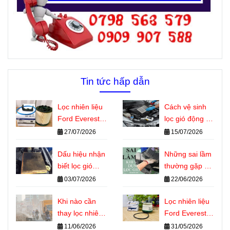
Tin tức hấp dẫn
Lọc nhiên liệu
Cách vệ sinh
Ford Everest
lọc gió động cơ
dùng chung
ô tô đúng kỹ
27/07/2026
15/07/2026
với những
thuật tại nhà
dòng xe nào?
Dấu hiệu nhận
Những sai lầm
biết lọc gió
thường gặp khi
động cơ ô tô
sử dụng lọc gió
03/07/2026
22/06/2026
cần thay
động cơ ô tô
Khi nào cần
Lọc nhiên liệu
thay lọc nhiên
Ford Everest là
liệu Ford
gì? Vai trò
11/06/2026
31/05/2026