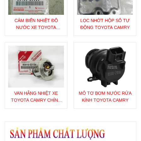
CẢM BIẾN NHIỆT ĐỘ
LỌC NHỚT HỘP SỐ TỰ
NƯỚC XE TOYOTA
ĐỘNG TOYOTA CAMRY
CAMRY CHÍNH HÃNG
VAN HẰNG NHIỆT XE
MÔ TƠ BƠM NƯỚC RỬA
TOYOTA CAMRY CHÍNH
KÍNH TOYOTA CAMRY
HÃNG