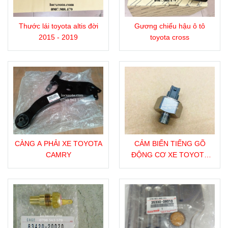
Thước lái toyota altis đời
Gương chiếu hậu ô tô
2015 - 2019
toyota cross
CÀNG A PHẢI XE TOYOTA
CẢM BIẾN TIẾNG GÕ
CAMRY
ĐỘNG CƠ XE TOYOTA
CAMRY